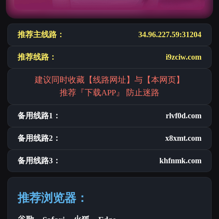
推荐主线路：
34.96.227.59:31204
推荐线路：
i9zciw.com
建议同时收藏【线路网址】与【本网页】
推荐『下载APP』 防止迷路
备用线路1：
rlvf0d.com
备用线路2：
x8xmt.com
备用线路3：
khfnmk.com
推荐浏览器：